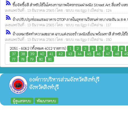
rss_feed
ซื้อจัดซื้อสี สำหรับใช้ในโครงการภาพจิตรกรรมฝาผนัง Street Art สื่อสร้างสรร
เผยแพร่วันที่ : 13 ธันวาคม 2565 | โดย : ระบบ rss Egp || เปิดอ่าน : 124
rss_feed
จ้างปรับปรุงซ่่อมแซมอาคาร OTOP ภายในอุทยานวีรชนค่ายบางระจัน ม.8 ต.บาง
เผยแพร่วันที่ : 13 ธันวาคม 2565 | โดย : ระบบ rss Egp || เปิดอ่าน : 117
rss_feed
จ้างเหมาขัดทำความสะอาด ฉาบแต่งรอยร้าวผนังเขื่อน พร้อมทาสี สำหรับใช้ใน
เผยแพร่วันที่ : 13 ธันวาคม 2565 | โดย : ระบบ rss Egp || เปิดอ่าน : 150
2051 - 6062 (ทั้งหมด 4012 รายการ)
1
2
3
4
5
6
7
8
37
38
39
40
41
42
43
44
45
46
47
48
4
77
78
79
80
81
องค์การบริหารส่วนจังหวัดสิงห์บุรี
จังหวัดสิงห์บุรี
ผู้ดูแลระบบ
พัฒนาระบบ