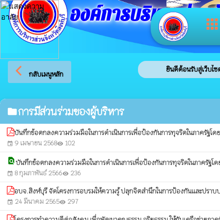
องค์การบริหารส่วนจัง
app
arrow_back_ios
ยินดีต้อนรับสู่เว็บไซ
กลับเมนูหลัก
การมีส่วนร่วมของผู้บริหาร
folder
บันทึกข้อตกลงความร่วมมือในการดำเนินการเพื่อป้องกันการทุจริตในภาครัฐโดยค
9 เมษายน 2568
102
event
visibility
find_in_page
บันทึกข้อตกลงความร่วมมือในการดำเนินการเพื่อป้องกันการทุจริตในภาครัฐโดยค
8 กุมภาพันธ์ 2566
236
event
visibility
อบจ.สิงห์บุรี จัดโครงการอบรมให้ความรู้ ปลุกจิตสำนึกในการป้องกันและปราบปร
24 มีนาคม 2565
297
event
visibility
โครงการทำความดีต่อสังคม เพื่อพัฒนาคุณธรรม จริยธรรม ให้กับเครือข่ายภาครั