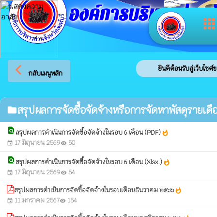
องค์การบริหารส่วนจัง
app
arrow_back_ios
ยินดีต้อนรับสู่เว็บไซต์ข
กลับเมนูหลัก
สรุปผลการจัดซื้อจัดจ้างหรือการจัดหาพัสดุรายเดื
folder
find_in_page
สรุปผลการดำเนินการจัดซื้อจัดจ้างในรอบ 6 เดือน (PDF)
whatshot
17 มิถุนายน 2569
50
event
visibility
find_in_page
สรุปผลการดำเนินการจัดซื้อจัดจ้างในรอบ 6 เดือน (Xlsx.)
whatshot
17 มิถุนายน 2569
54
event
visibility
สรุปผลการดำเนินการจัดซื้อจัดจ้างในรอบเดือนธันวาคม ๒๕๖๖
whatshot
11 มกราคม 2567
154
event
visibility