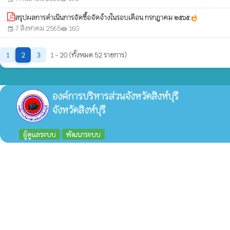
สรุปผลการดำเนินการจัดซื้อจัดจ้างในรอบเดือน กรกฎาคม ๒๕๖๕
whatshot
7 สิงหาคม 2565
160
event
visibility
1
2
3
1 - 20 (ทั้งหมด 52 รายการ)
องค์การบริหารส่วนจังหวัดสิงห์บุรี
จังหวัดสิงห์บุรี
ผู้ดูแลระบบ
พัฒนาระบบ