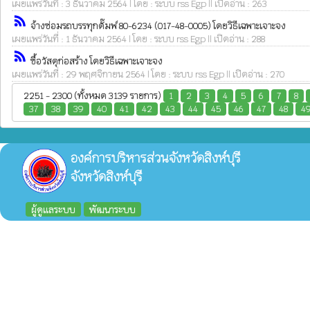
เผยแพร่วันที่ : 3 ธันวาคม 2564 | โดย : ระบบ rss Egp || เปิดอ่าน : 263
rss_feed
จ้างซ่อมรถบรรทุกดั๊มพ์ 80-6234 (017-48-0005) โดยวิธีเฉพาะเจาะจง
เผยแพร่วันที่ : 1 ธันวาคม 2564 | โดย : ระบบ rss Egp || เปิดอ่าน : 288
rss_feed
ซื้อวัสดุก่อสร้าง โดยวิธีเฉพาะเจาะจง
เผยแพร่วันที่ : 29 พฤศจิกายน 2564 | โดย : ระบบ rss Egp || เปิดอ่าน : 270
2251 - 2300 (ทั้งหมด 3139 รายการ)
1
2
3
4
5
6
7
8
37
38
39
40
41
42
43
44
45
46
47
48
4
องค์การบริหารส่วนจังหวัดสิงห์บุรี
จังหวัดสิงห์บุรี
ผู้ดูแลระบบ
พัฒนาระบบ