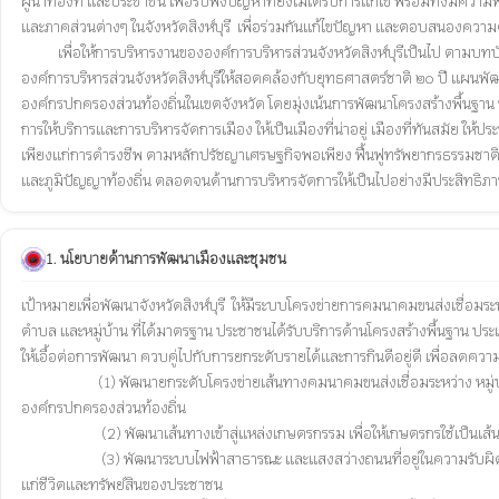
ผู้นำท้องที่ และประชาชน เพื่อรับฟังปัญหาที่ยังไม่ได้รับการแก้ไข พร้อมทั้ง
และภาคส่วนต่างๆ ในจังหวัดสิงห์บุรี  เพื่อร่วมกันแก้ไขปัญหา และตอบสนองความ
           เพื่อให้การบริหารงานขององค์การบริหารส่วนจังหวัดสิงห์บุรีเป็นไป ตามบทบัญญัติ มาตรา 35/4  แห่งพระราชบัญญัติองค์การบริหารส่วนจังหวัด พ.ศ. 2540 และแก้ไขเพิ่มเติมถึง (ฉบับที่ 5) พ.ศ. 2562  กระผมจึงได้กำหนดนโยบายการบริหารราชการ
องค์การบริหารส่วนจังหวัดสิงห์บุรีให้สอดคล้องกับยุทธศาสตร์ชาติ ๒๐ ปี แผ
องค์กรปกครองส่วนท้องถิ่นในเขตจังหวัด โดยมุ่งเน้นการพัฒนาโครงสร้างพื้นฐาน พัฒ
การให้บริการและการบริหารจัดการเมือง ให้เป็นเมืองที่น่าอยู่ เมืองที่ทันสมัย ใ
เพียงแก่การดำรงชีพ ตามหลักปรัชญาเศรษฐกิจพอเพียง ฟื้นฟูทรัพยากรธรรมชาติแ
1. นโยบายด้านการพัฒนาเมืองและชุมชน
เป้าหมายเพื่อพัฒนาจังหวัดสิงห์บุรี  ให้มีระบบโครงข่ายการคมนาคมขนส่งเชื่อมระห
ตำบล และหมู่บ้าน ที่ได้มาตรฐาน ประชาชนได้รับบริการด้านโครงสร้างพื้นฐาน ป
ให้เอื้อต่อการพัฒนา ควบคู่ไปกับการยกระดับรายได้และการกินดีอยู่ดี เพื่อลดคว
                       (1) พัฒนายกระดับโครงข่ายเส้นทางคมนาคมขนส่งเชื่อมระหว่าง หมู่บ้าน ตำบล และอำเภอให้ได้มาตรฐานตามหลักวิศวกรรมจราจร และมาตรฐานการป้องกันอุบัติภัยทางถนนของ

องค์กรปกครองส่วนท้องถิ่น 

			(2) พัฒนาเส้นทางเข้าสู่แหล่งเกษตรกรรม เพื่อให้เกษตรกรใช้เป็นเส้นทางในการลำเลียงขนส่งผลผลิตทางการเกษตร สู่แหล่งชุมชนและกระจายสินค้าไปยังแหล่งจำหน่ายอย่างทั่งถึง รวดเร็ว

                        (3) พัฒนาระบบไฟฟ้าสาธารณะ และแสงสว่างถนนที่อยู่ในความรับผิดชอบ ถนนในเขตชุมชนหนาแน่น และจุดเสี่ยงอันตราย เพื่อการลดอุบัติเหตุ และเพิ่มความปลอดภัย

แก่ชีวิตและทรัพย์สินของประชาชน 
