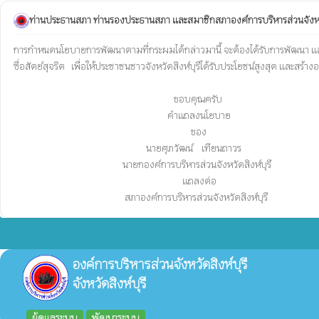
ท่านประธานสภา ท่านรองประธานสภา และสมาชิกสภาองค์การบริหารส่วนจังหวัดส
การกำหนดนโยบายการพัฒนาตามที่กระผมได้กล่าวมานี้ จะต้องได้รับการพัฒนา และปฏ
ซื่อสัตย์สุจริต   เพื่อให้ประชาชนชาวจังหวัดสิงห์บุรีได้รับประโยชน์สูงสุด และสร
                                                                           ขอบคุณครับ

                                                                        คำแถลงนโยบาย 

                                                                                   ของ

                                                              นายศุภวัฒน์    เทียนถาวร

                                                   นายกองค์การบริหารส่วนจังหวัดสิงห์บุรี

                                                                               แถลงต่อ

                                                    สภาองค์การบริหารส่วนจังหวัดสิงห์บุรี
องค์การบริหารส่วนจังหวัดสิงห์บุรี
จังหวัดสิงห์บุรี
ผู้ดูแลระบบ
พัฒนาระบบ