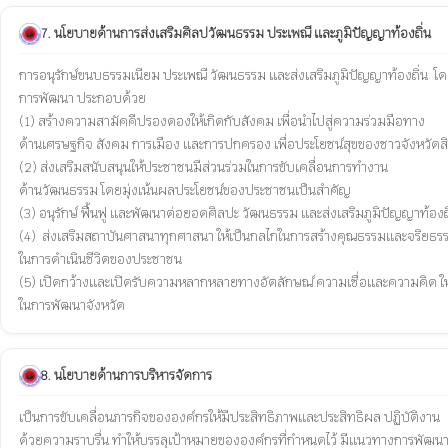
7. นโยบายด้านการส่งเสริมศิลปวัฒนธรรม ประเพณี และภูมิปัญญาท้องถิ่น
การอนุรักษ์ขนบธรรมเนียม ประเพณี วัฒนธรรม และส่งเสริมภูมิปัญญาท้องถิ่น  โ
การพัฒนา ประกอบด้วย  

(1) สร้างความสามัคคีปรองดองให้เกิดกับสังคม เพื่อนำไปสู่ความร่วมมือทาง

ด้านเศรษฐกิจ สังคม การเมือง และการปกครอง เพื่อประโยชน์สุขของชาวจังหวัดสิงห์
(2) ส่งเสริมสนับสนุนให้ประชาชนมีส่วนร่วมในการขับเคลื่อนการทำงาน

ด้านวัฒนธรรม โดยมุ่งเน้นผลประโยชน์ของประชาชนเป็นสำคัญ

(3) อนุรักษ์ ฟื้นฟู และพัฒนาต่อยอดศิลปะ วัฒนธรรม และส่งเสริมภูมิปัญญาท้องถิ่
(4)  ส่งเสริมสถาบันศาสนาทุกศาสนา ให้เป็นกลไกในการสร้างคุณธรรมและจริยธรร
ในการดำเนินชีวิตของประชาชน

(5) เปิดกว้างและเปิดรับความหลากหลายทางอัตลักษณ์ ความเชื่อและความคิด ให้จั
8. นโยบายด้านการบริหารจัดการ
เป็นการขับเคลื่อนภารกิจขององค์กรให้มีประสิทธิภาพและประสิทธิผล ปฏิบัติงาน

ด้วยความราบรื่น ทำให้บรรลุเป้าหมายขององค์กรที่กำหนดไว้ มีแนวทางการพัฒนา