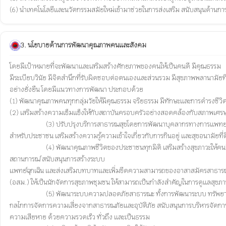
3. นโยบายด้านการพัฒนาคุณภาพคนและสังคม
โดยมีเป้าหมายที่จะพัฒนาและเสริมสร้างศักยภาพของคนให้เป็นคนดี มีคุณธรรม 

มีระเบียบวินัย มีจิตสำนึกที่รับผิดชอบต่อตนเองและส่วนรวม มีสุขภาพพลานามัย
อย่างยั่งยืน โดยมีแนวทางการพัฒนา ประกอบด้วย

(1) พัฒนาคุณภาพคนทุกกลุ่มวัยให้มีคุณธรรม จริยธรรม มีทักษะและการดำรงชีวิตอ
(2) เสริมสร้างความเข็มแข็งให้กับสถาบันครอบครัวอย่างสอดคล้องกับสภาพเศ
			(3) ปรับปรุงบริการสาธารณสุขโดยการพัฒนาบุคลากรทางการแพทย์ และจัดให้มีเครื่องมือการแพทย์ให้ทันสมัย เพื่อยกระดับการให้บริการด้านสาธารณสุข และสนับสนุนการวิจัยทางการแพทย์แผนไทย โดยอาศัยภูมิปัญญาชาวบ้าน เพื่อเป็นทางเลือก
สำหรับประชาชน เสริมสร้างความรู้ความเข้าใจเกี่ยวกับการกินอยู่ และสุขอนามั
			(4) พัฒนาคุณภาพชีวิตของประชาชนทุกมิติ เสริมสร้างสุขภาวะให้คนมีสุขภาพแข็งแรงทั้งกายและใจ การส่งเสริม สนับสนุน และพัฒนาสุขภาพอย่างครบวงจร เน้นการดูแลเชิงป้องกัน การเฝ้าระวังและการจัดการกับโรคอุบัติใหม่อุบัติซ้ำให้ทันต่อ
สถานการณ์ สนับสนุนการสร้างระบบ

แพทย์ฉุกเฉิน และส่งเสริมบทบาทและเพิ่มขีดความสามารถของอาสาสมัครสาธารณส
(อสม.) ให้เป็นนักจัดการสุขภาพชุมชน ให้สามารถเป็นกำลังสำคัญในการดูแลสุข
			(5) พัฒนาระบบความปลอดภัยสาธารณะ ทั้งการพัฒนาระบบ ทรัพยากร 

กลไกการจัดการความเสี่ยงจากสาธารณภัยและอุบัติภัย สนับสนุนการบริหารจัดการระ
ความเสียหาย ด้วยความรวดเร็ว ทั่วถึง และเป็นธรรม
