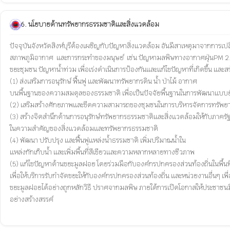
6. นโยบายด้านทรัพยากรธรรมชาติและสิ่งแวดล้อม
ปัจจุบันจังหวัดสิงห์บุรีต้องเผชิญกับปัญหาสิ่งแวดล้อม อันมีสาเหตุมาจากการเป
สภาพภูมิอากาศ  และการกระทำของมนุษย์  เช่น ปัญหามลพิษทางอากาศฝุ่นPM 2
ขยะชุมชน ปัญหาน้ำท่วม เพื่อเร่งดำเนินการป้องกันและแก้ไขปัญหาที่เกิดขึ้น แล
(1) ส่งเสริมการอนุรักษ์ ฟื้นฟู และพัฒนาทรัพยากรดิน น้ำ ป่าไม้ อากาศ 

บนพื้นฐานของความสมดุลของธรรมชาติ เพื่อเป็นปัจจัยพื้นฐานในการพัฒนาแบบยั่
(2) เสริมสร้างศักยภาพและขีดความสามารถของชุมชนในการบริหารจัดการทรัพยา
(3) สร้างจิตสำนึกด้านการอนุรักษ์ทรัพยากรธรรมชาติและสิ่งแวดล้อมให้กับภาครั
ในความสำคัญของสิ่งแวดล้อมและทรัพยากรธรรมชาติ 

(4) พัฒนา ปรับปรุง และฟื้นฟูแหล่งน้ำธรรมชาติ เพิ่มปริมาณน้ำใน

แหล่งกักเก็บน้ำ และเพิ่มพื้นที่สีเขียวและความหลากหลายทางชีวภาพ

(5) แก้ไขปัญหาด้านขยะมูลฝอย โดยร่วมมือกับองค์กรปกครองส่วนท้องถิ่นในพื้นที่เ
เพื่อให้บริการรับกำจัดขยะให้กับองค์กรปกครองส่วนท้องถิ่น และหน่วยงานอื่นๆ เพื
ขยะมูลฝอยได้อย่างถูกหลักวิธี ปราศจากมลพิษ ภายใต้การเปิดโอกาสให้ประชาชนมี
อย่างสร้างสรรค์ 
