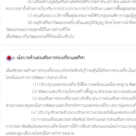
			(6) เสริมสร้างภูมิคุ้มกันยาเสพติดให้กับประชาชน เยาวชน และเยาวชนกลุ่มเสี่ยงไม่ให้เข้าไปเกี่ยวข้องกับยาเสพติด และส่งเสริม สนับสนุนการแก้ไขปัญหายาเสพติดอย่างเป็นระบบ

ครบวงจร ทั้งด้านการป้องกัน การปราบปราม การบำบัดรักษา และการฟื้นฟูสมรรถ
			(7) ส่งเสริมระบบบริการฟื้นฟูสมรรถภาพให้กับกลุ่มคนพิการ กลุ่มผู้สูงอายุ หรือองค์กรอื่น เพื่อให้ผู้มีสิทธิได้รับการฟื้นฟูสมรรถภาพ เข้าถึงบริการฟื้นฟูสมรรถภาพที่จำเป็นต่อสุขภาพและการดำรงชีวิตได้อย่างทั่วถึงและมีประสิทธิภาพมากยิ่งขึ้น

			(8) อนุรักษ์ศิลปวัฒนธรรมท้องถิ่นและภูมิปัญญาไทย โดยการนำศิลปวัฒนธรรมท้องถิ่นและภูมิปัญญาไทย ศึกษาวิจัยฟื้นฟูพัฒนา และเผยแพร่ให้เกิดความรู้ความเข้าใจในประวัติศาสตร์ และศิลปวัฒนธรรมของชาติ ส่งเสริมให้ประชาชนนำศิลป
วัฒนธรรมมาประยุกต์ใช้ในการดำรงชีวิต 

4. นโยบายด้านส่งเสริมการท่องเที่ยวและกีฬา
เพิ่มศักยภาพด้านการท่องเที่ยวของจังหวัดสิงห์บุรี กระตุ้นให้เกิดการท่องเที่ย
โดยมีแนวทางการพัฒนา ประกอบด้วย 

                              (1) ปรับปรุงแหล่งท่องเที่ยวให้มีความพร้อมและมีมาตรฐาน พัฒนาสถานที่ท่องเที่ยวใหม่ที่มีศักยภาพของจังหวัด เพื่อเพิ่มทางเลือกและความหลากหลายด้านการท่องเที่ยว

                             (2) พัฒนาและปรับปรุงโครงสร้างพื้นฐาน เช่น ถนน ระบบขนส่งและสิ่งอำนวยความสะดวกต่างๆ เพื่อรองรับนักท่องเที่ยว และเพิ่มความสะดวกสบายในการเดินทาง

			     (3) ส่งเสริมการท่องเที่ยวอย่างยั่งยืน เช่น การส่งเสริมการท่องเที่ยวที่รักษาสิ่งแวดล้อมและสนับสนุนชุมชนท้องถิ่น การพัฒนาการท่องเที่ยวที่เป็นมิตรกับสิ่งแวดล้อม สร้างการมี

ส่วนร่วมของชุมชนในการพัฒนาและบริหารจัดการแหล่งท่องเที่ยว เช่น กลุ่มท่องเ
			    (4) ปรับปรุงรักษาระดับระบบรักษาความปลอดภัยในแหล่งท่องเที่ยว เพื่อสร้างความเชื่อมั่นให้แก่นักท่องเที่ยว

			    (5) การส่งเสริมและประชาสัมพันธ์ จัดทำแผนการส่งเสริมการท่องเที่ยว 

การประชาสัมพันธ์แหล่งท่องเที่ยวโดยการใช้การสื่อสารสังคมออนไลน์ การแบ่งกลุ่
แต่ละกลุ่ม เพื่อประโยชน์ในการทำการตลาด
