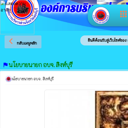
องค์การบริหารส่วนจัง
app
arrow_back_ios
ยินดีต้อนรับสู่เว็บไซต์ของ องค์กา
กลับเมนูหลัก
นโยบายนายก อบจ. สิงห์บุรี
flag
นโยบายนายก อบจ. สิงห์บุรี