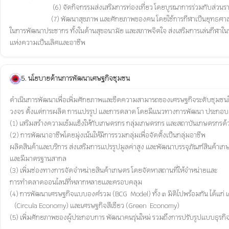
                            (6) จัดกิจกรรมส่งเสริมการท่องเที่ยว โดยบูรณาการร่วมกับส่วนราชการ เอกชน และภาคส่วนต่างๆ ในจังหวัด เพื่อดึงดูดใจให้มีการเดินทางมาท่องเที่ยว

			   (7) พัฒนาสุขภาพ และศักยภาพของคน โดยใช้การกีฬาเป็นยุทธศาสตร์

ในการพัฒนาประชากร ทั้งในด้านสุขอนามัย และสภาพจิตใจ ส่งเสริมการเล่นกีฬาในหม
5. นโยบายด้านการพัฒนาเศษฐกิจชุมชน
ดำเนินการพัฒนาเพื่อเพิ่มศักยภาพและขีดความสามารถของเศรษฐกิจระดับชุมชนให้
วงจร ตั้งแต่การผลิต การแปรรูป และการตลาด โดยมีแนวทางการพัฒนา ประกอบด
(1) เสริมสร้างความเข้มแข็งให้กับเกษตรกร กลุ่มเกษตรกร และสถาบันเกษตรกรด
(2) การพัฒนาอาชีพโดยมุ่งเน้นให้มีการรวมกลุ่มเพื่อจัดตั้งเป็นกลุ่มอาชีพ

ผลิตสินค้าและบริการ ส่งเสริมการแปรรูปมูลค่าสูง และพัฒนาบรรจุภัณฑ์สินค้าเกษ
และมีมาตรฐานสากล

(3) เพิ่มช่องทางการจัดจำหน่ายสินค้าเกษตร โดยจัดหาสถานที่ให้จำหน่ายและ

การทำตลาดออนไลน์ที่หลากหลายและครอบคลุม

(4) การพัฒนาเศรษฐกิจแบบองค์รวม (BCG  Model) ทั้ง ๓ มิติไปพร้อมกัน ได้แก่ เศ
   (Circula Economy) และเศรษฐกิจสีเขียว (Green  Economy)
