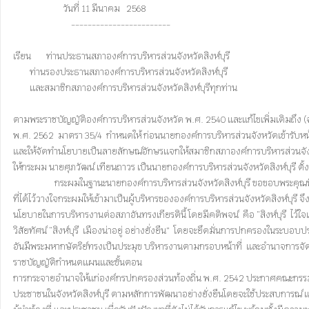
                        วันที่ 11 มีนาคม   2568

                            ------------------------

เรียน	ท่านประธานสภาองค์การบริหารส่วนจังหวัดสิงห์บุรี

	ท่านรองประธานสภาองค์การบริหารส่วนจังหวัดสิงห์บุรี

	และสมาชิกสภาองค์การบริหารส่วนจังหวัดสิงห์บุรีทุกท่าน

ตามพระราชบัญญัติองค์การบริหารส่วนจังหวัด พ.ศ. 2540 และแก้ไขเพิ่มเติมถึง (ฉบั
พ.ศ. 2562  มาตรา 35/4  กำหนดให้ ก่อนนายกองค์การบริหารส่วนจังหวัดเข้ารับหน
และให้จัดทำนโยบายเป็นลายลักษณ์อักษรแจกให้สมาชิกสภาองค์การบริหารส่วนจังหวัด
ให้กระผม นายศุภวัฒน์ เทียนถาวร เป็นนายกองค์การบริหารส่วนจังหวัดสิงห์บุรี ตั้งแต่วันที่               
                    กระผมในฐานะนายกองค์การบริหารส่วนจังหวัดสิงห์บุรี ขอขอบพระคุณพี่น้องประชาชนจังหวัดสิงห์บุรี ตลอดจนสมาชิกสภาองค์การบริหารส่วนจังหวัดสิงห์บุรี และผู้ที่มีส่วนเกี่ยวข้อง 

ที่ได้ไว้วางใจกระผมให้เข้ามาเป็นผู้บริหารขององค์การบริหารส่วนจังหวัดสิงห์บุรี จ
นโยบายในการบริหารงานต่อสภาอันทรงเกียรตินี้ โดยมีคติพจน์  คือ “สิงห์บุรี  ไว้ใจเร
วิสัยทัศน์ “สิงห์บุรี  เมืองน่าอยู่ อย่างยั่งยืน”  โดยจะยึดมั่นการปกครองในระบอบป
อันมีพระมหากษัตริย์ทรงเป็นประมุข บริหารงานตามกรอบหน้าที่  และอำนาจการจั
ราชบัญญัติกำหนดแผนและขั้นตอน

การกระจายอำนาจให้แก่องค์กรปกครองส่วนท้องถิ่น พ.ศ. 2542 ประกาศคณะกรรมก
ประชาชนในจังหวัดสิงห์บุรี ตามหลักการพัฒนาอย่างยั่งยืนโดยจะใช้ประสบการณ์ และความร