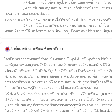
                        (4) พัฒนาแหล่งน้ำเพื่อการอุปโภค บริโภค และแหล่งน้ำเพื่อการเกษตรตามอำนาจหน้าที่และภารกิจ การขุดลอกแหล่งน้ำธรรมชาติ

			(5) ส่งเสริม สนับสนุนและพัฒนาระบบเครือข่ายการป้องกันและบรรเทาสาธารณภัยในเขตเมืองและชุมชน ด้วยการบูรณาการความร่วมมือกับภาคส่วนต่างๆ ที่เกี่ยวข้อง ให้ชุมชนมีส่วนร่วมเสริมสร้างความร่วมมือและสร้างเครือข่ายการช่วยเหลือและ
บรรเทาสาธารณภัยระหว่างท้องถิ่น 

ส่วนราชการ องค์กรเอกชน และชุมชน เพื่อให้การช่วยเหลือด้านบรรเทาสาธารณภัยเป็นไปอ
                        (6) นำเทคโนโลยีและนวัตกรรมเพื่อเพิ่มประสิทธิภาพของการให้บริการและการบริหารจัดการเมือง ลดค่าใช้จ่ายและการใช้ทรัพยากรของเมืองและประชากรเป้าหมาย โดยเน้นการออกแบบที่ดี และการมีส่วนร่วมของภาคธุรกิจและภาคประชาชนในการ
2. นโยบายด้านการพัฒนาด้านการศึกษา
โดยมีเป้าหมายการพัฒนาที่สำคัญเพื่อพัฒนาคนในทุกมิติและในทุกช่วงวัยให้เป็นค
และมีสุขภาวะที่ดีในทุกช่วงวัย มีจิตสาธารณะ รับผิดชอบต่อสังคมและผู้อื่น มีวินัย 
เป็นพลเมืองดีของชาติ มีหลักคิดที่ถูกต้อง มีทักษะที่จำเป็นให้สอดคล้องกับการเรียน
ศตวรรษที่ ๒๑ ส่งเสริมการเรียนการสอนภาษาต่างประเทศและภาษาที่สาม ส่งเสริม
การจัดการศึกษาในและนอกระบบให้มีคุณภาพ และพัฒนาไปสู่การเรียนรู้ตลอดชีว
(1) ส่งเสริมการเรียนรู้ที่ตอบสนองต่อการเปลี่ยนแปลง ในศตวรรษที่ ๒๑

(2) ส่งเสริม สนับสนุนให้หน่วยงาน หรือ สถาบันการศึกษา ได้มีการพัฒนา คุณภาพกา
(3) ส่งเสริม  และพัฒนาการเรียนการสอนเฉพาะทาง เพื่อเยาวชนในจังหวัด เช่น 
(4) ส่งเสริม สนับสนุนกิจกรรมการเรียนการสอนหลักสูตรพิเศษต่างๆ เช่น  โครงกา
(5) สร้างแหล่งเรียนรู้ประจำจังหวัด ต่อยอดพัฒนาแหล่งเรียนรู้ที่มีอยู่ให้เป็นแหล่งเรี