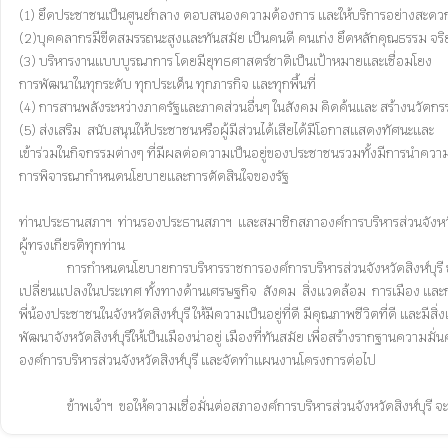
(1) ยึดประชาชนเป็นศูนย์กลาง ตอบสนองความต้องการ และให้บริการอย่างสะดวก
(2)บุคคลากรมีขีดสมรรถนะสูงและทันสมัย เป็นคนดี คนเก่ง ยึดหลักคุณธรรม จริยธ
(3) บริหารงานแบบบูรณาการ โดยมียุทธศาสตร์ชาติเป็นเป้าหมายและเชื่อมโยง

การพัฒนาในทุกระดับ ทุกประเด็น ทุกภารกิจ และทุกพื้นที่

(4) การสานพลังระหว่างภาครัฐและภาคส่วนอื่นๆ ในสังคม คิดค้นและ สร้างนวัตกรรม
(5) ส่งเสริม  สนับสนุนให้ประชาชนหรือผู้มีส่วนได้เสียได้มีโอกาสแสดงทัศนะและ

เข้าร่วมในกิจกรรมต่างๆ ที่มีผลต่อความเป็นอยู่ของประชาชนรวมทั้งมีการนำควา
การพิจารณากำหนดนโยบายและการตัดสินใจของรัฐ

ท่านประธานสภาฯ  ท่านรองประธานสภาฯ  และสมาชิกสภาองค์การบริหารส่วนจังหวัดสิ
ผู้ทรงเกียรติทุกท่าน

		การกำหนดนโยบายการบริหารราชการองค์การบริหารส่วนจังหวัดสิงห์บุรี ของข้าพเจ้าฯในฐานะนายกองค์การบริหารส่วนจังหวัดสิงห์บุรี ตามที่ได้แถลงมาแล้วนั้น ได้คำนึงถึงความต่อเนื่องในการพัฒนาและแก้ไขปัญหาต่างๆ ตลอดจนสถานการณ์การ
เปลี่ยนแปลงในประเทศ ทั้งทางด้านเศรษฐกิจ  สังคม  สิ่งแวดล้อม  การเมือง และการ
พี่น้องประชาชนในจังหวัดสิงห์บุรี ให้มีความเป็นอยู่ที่ดี มีคุณภาพชีวิตที่ดี และมีสิ่ง
พัฒนาจังหวัดสิงห์บุรีให้เป็นเมืองน่าอยู่ เมืองที่ทันสมัย เพื่อสร้างรากฐานความม
องค์การบริหารส่วนจังหวัดสิงห์บุรี และจัดทำแผนงานโครงการต่อไป
