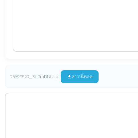
ดาวน์โหลด
25690529_3bPmDNU.pdf
file_download