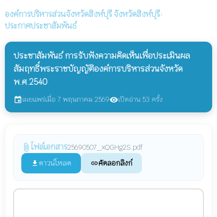
องค์การบริหารส่วนจังหวัดสิงห์บุรี
จังหวัดสิงห์บุรี
›
ประกาศประชาสัมพันธ์
ประชาสัมพันธ์ การรับฟังความคิดเห็นเพื่อประเมินผล
สัมฤทธิ์พระราชบัญญัติองค์การบริหารส่วนจังหวัด
พ.ศ.2540
เผยแพร่เมื่อ 7 พฤษภาคม 2569
เปิดอ่าน 53 ครั้ง
event
visibility
ไฟล์เอกสาร
attach_file
25690507_xQGHg2S.pdf
ดาวน์โหลด
คัดลอกลิงก์
file_download
link