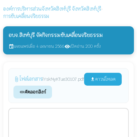
องค์การบริหารส่วนจังหวัดสิงห์บุรี
จังหวัดสิงห์บุรี
›
การขับเคลื่อนจริยธรรม
อบจ.สิงห์บุรี จัดกิจกรรมขับเคลื่อนจริยธรรม
เผยแพร่เมื่อ 4 เมษายน 2566
เปิดอ่าน 200 ครั้ง
event
visibility
ไฟล์เอกสาร
attach_file
ดาวน์โหลด
lYskNyKTue30107.pdf
file_download
คัดลอกลิงก์
link