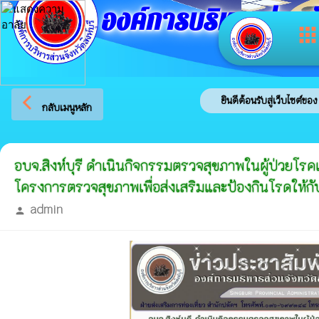
องค์การบริหารส่วนจัง
app
arrow_back_ios
ยินดีต้อนรับสู่เว็บไซต์ของ อ
กลับเมนูหลัก
อบจ.สิงห์บุรี ดำเนินกิจกรรมตรวจสุขภาพในผู้ป่วยโรค
โครงการตรวจสุขภาพเพื่อส่งเสริมและป้องกินโรดให้ก
admin
person